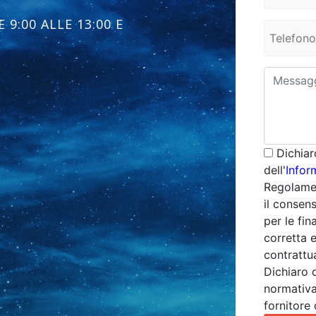
 9:00 ALLE 13:00 E
Dichiar
dell'
Infor
Regolamen
il consens
per le fina
corretta 
contrattua
Dichiaro 
normativa
fornitore 