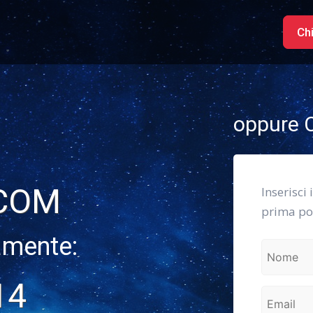
Ch
oppure C
.COM
Inserisci 
prima pos
amente:
14